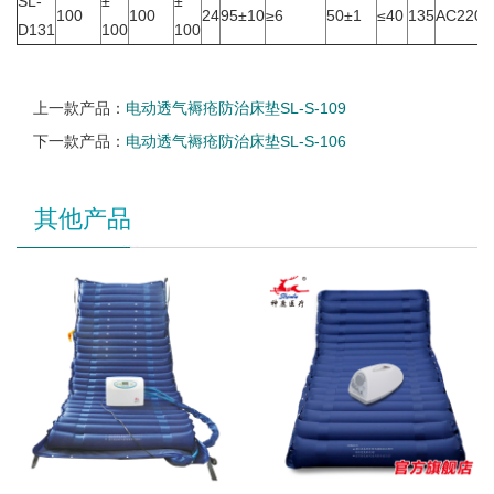
SL-
±
±
100
100
24
95±10
≥6
50±1
≤40
135
AC220±
D131
100
100
上一款产品：
电动透气褥疮防治床垫SL-S-109
下一款产品：
电动透气褥疮防治床垫SL-S-106
其他产品