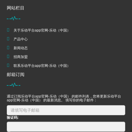
网站栏目
关于乐动平台app官网-乐动（中国）
产品中心
新闻动态
招商加盟
联系乐动平台app官网-乐动（中国）
邮箱订阅
通过订阅乐动平台app官网-乐动（中国） 的邮件列表，您将更新乐动平台
app官网-乐动（中国） 的最新消息。 填写你的电子邮件：
验证码: