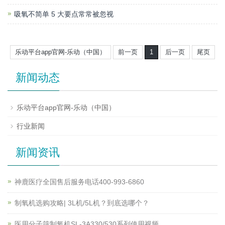
吸氧不简单 5 大要点常常被忽视
乐动平台app官网-乐动（中国）
前一页
1
后一页
尾页
新闻动态
乐动平台app官网-乐动（中国）
行业新闻
新闻资讯
神鹿医疗全国售后服务电话400-993-6860
制氧机选购攻略| 3L机/5L机？到底选哪个？
医用分子筛制氧机SL-3A330/530系列使用视频