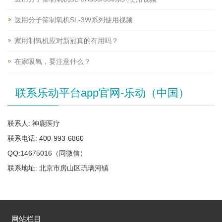
医用分子筛制氧机SL-3W系列使用视频
家用制氧机应对新冠真的有用吗？
在家吸氧，要注意什么？
联系乐动平台app官网-乐动（中国）
联系人: 神鹿医疗
联系电话: 400-993-6860
QQ:14675016（同微信）
联系地址: 北京市房山区琉璃河镇
网站栏目