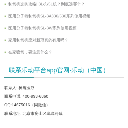
制氧机选购攻略| 3L机/5L机？到底选哪个？
医用分子筛制氧机SL-3A330/530系列使用视频
医用分子筛制氧机SL-3W系列使用视频
家用制氧机应对新冠真的有用吗？
在家吸氧，要注意什么？
联系乐动平台app官网-乐动（中国）
联系人: 神鹿医疗
联系电话: 400-993-6860
QQ:14675016（同微信）
联系地址: 北京市房山区琉璃河镇