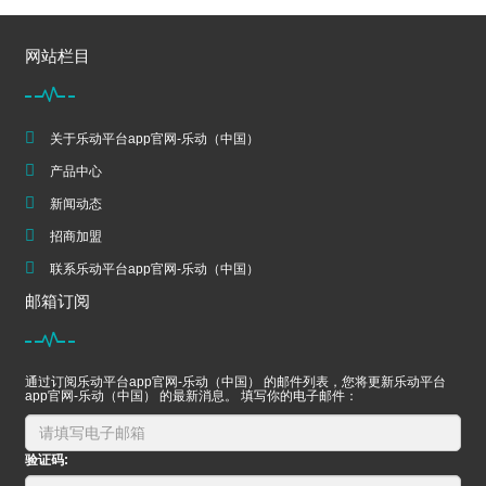
网站栏目
关于乐动平台app官网-乐动（中国）
产品中心
新闻动态
招商加盟
联系乐动平台app官网-乐动（中国）
邮箱订阅
通过订阅乐动平台app官网-乐动（中国） 的邮件列表，您将更新乐动平台
app官网-乐动（中国） 的最新消息。 填写你的电子邮件：
验证码: