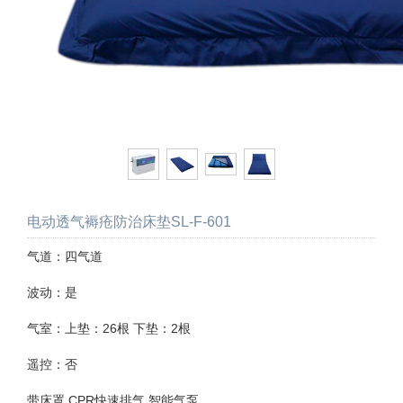
电动透气褥疮防治床垫SL-F-601
气道：四气道
波动：是
气室：上垫：26根 下垫：2根
遥控：否
带床罩 CPR快速排气 智能气泵