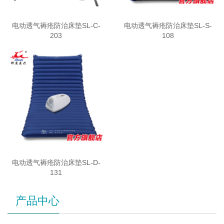
电动透气褥疮防治床垫SL-C-
电动透气褥疮防治床垫SL-S-
203
108
电动透气褥疮防治床垫SL-D-
131
产品中心